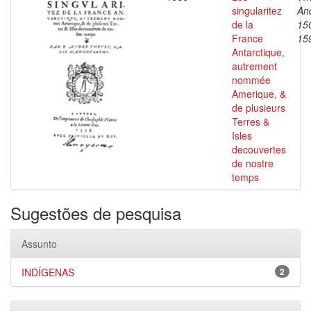
singularitez
An
de la
15
France
15
Antarctique,
autrement
nommée
Amerique, &
de plusieurs
Terres &
Isles
decouvertes
de nostre
temps
Sugestões de pesquisa
Assunto
INDÍGENAS
2