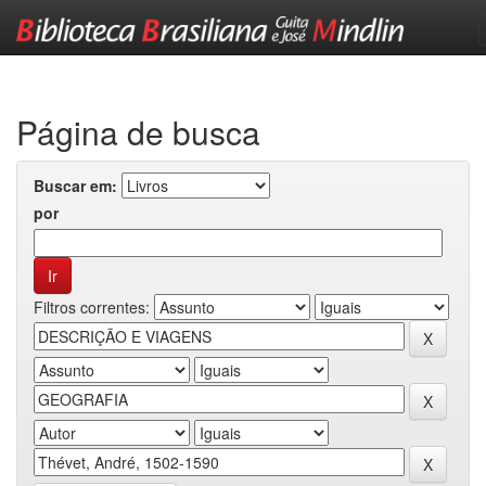
Skip
navigation
Página de busca
Buscar em:
por
Filtros correntes: