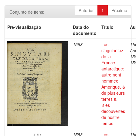
Anterior
1
Próximo
Conjunto de itens:
Pré-visualização
Data do
Título
Au
documento
1558
Les
Th
singularitez
An
de la
15
France
15
antarctique:
autrement
nommee
Amerique, &
de plusieurs
terres &
isles
decouvertes
de nostre
temps
1558
Les
Th