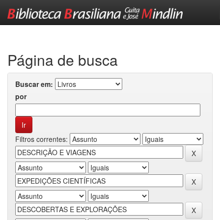
Skip
navigation
Página de busca
Buscar em:
por
Filtros correntes: