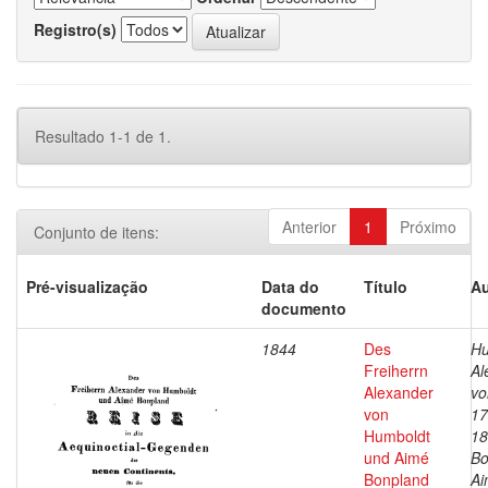
Registro(s)
Resultado 1-1 de 1.
Anterior
1
Próximo
Conjunto de itens:
Pré-visualização
Data do
Título
Au
documento
1844
Des
Hu
Freiherrn
Al
Alexander
vo
von
17
Humboldt
18
und Aimé
Bo
Bonpland
Ai