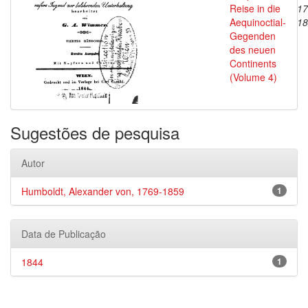
Reise in die
17
Aequinoctial-
18
Gegenden
des neuen
Continents
(Volume 4)
Sugestões de pesquisa
Autor
Humboldt, Alexander von, 1769-1859
1
Data de Publicação
1844
1