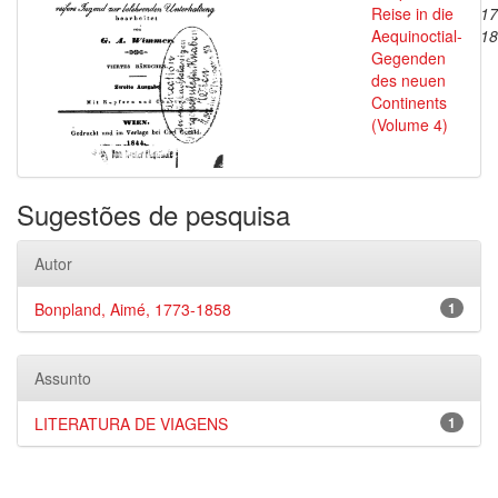
Reise in die
17
Aequinoctial-
18
Gegenden
des neuen
Continents
(Volume 4)
Sugestões de pesquisa
Autor
Bonpland, Aimé, 1773-1858
1
Assunto
LITERATURA DE VIAGENS
1