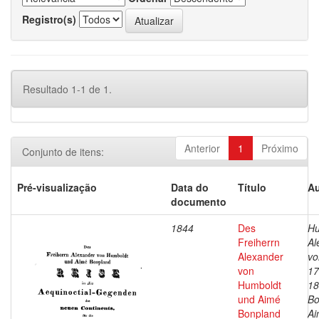
Registro(s)
Resultado 1-1 de 1.
Anterior
1
Próximo
Conjunto de itens:
Pré-visualização
Data do
Título
Au
documento
1844
Des
Hu
Freiherrn
Al
Alexander
vo
von
17
Humboldt
18
und Aimé
Bo
Bonpland
Ai