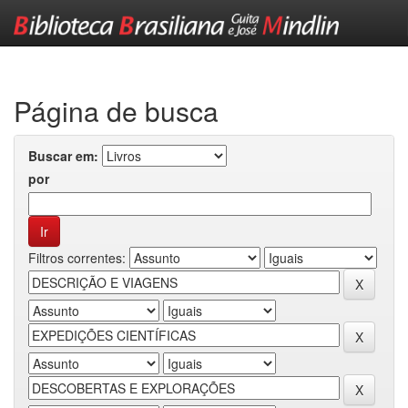
Skip
navigation
Página de busca
Buscar em:
por
Filtros correntes: