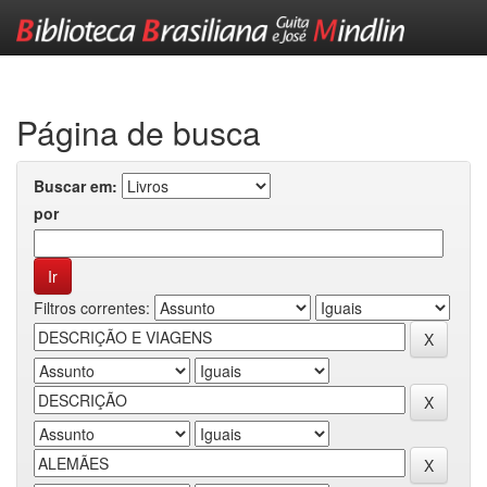
Skip
navigation
Página de busca
Buscar em:
por
Filtros correntes: