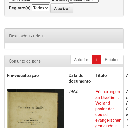
Registro(s)
Resultado 1-1 de 1.
Anterior
1
Próximo
Conjunto de itens:
Pré-visualização
Data do
Título
documento
1854
Erinnerungen
A
an Brasilien.,
L
Weiland
F
pastor der
C
deutsch-
B
evangelischen
gemeinde in