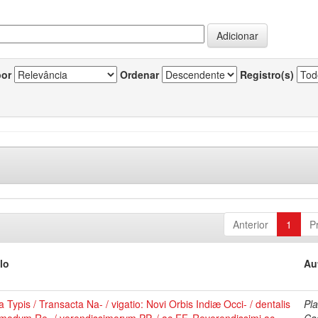
por
Ordenar
Registro(s)
Anterior
1
P
lo
Au
 Typis / Transacta Na- / vigatio: Novi Orbis Indiæ Occi- / dentalis
Pla