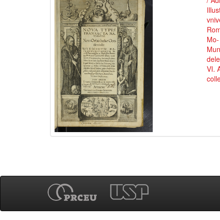
/ Ad
Illu
vni
Roma
Mo- 
Mund
del
VI. 
coll