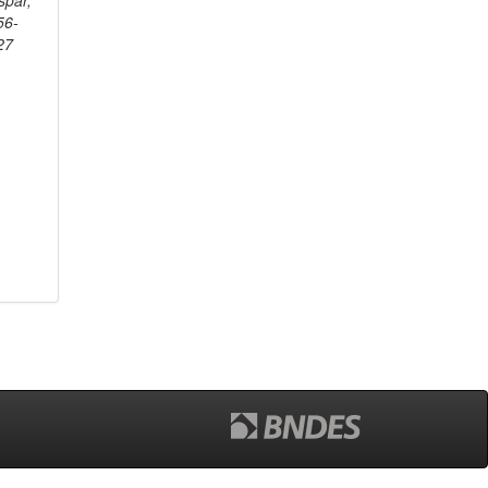
spar,
56-
27