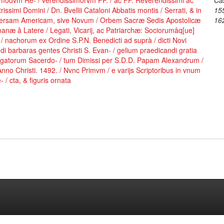
modvm Re- / verendissimorvm PP. / ac FF. Reverendissimi ac
Ca
strissimi Domini / Dn. Bvellii Cataloni Abbatis montis / Serrati, & in
15
versam Americam, sive Novum / Orbem Sacræ Sedis Apostolicæ
16
næ â Latere / Legati, Vicarij, ac Patriarchæ: Sociorumâq[ue]
/ nachorum ex Ordine S.P.N. Benedicti ad suprà / dicti Novi
i barbaras gentes Christi S. Evan- / gelium praedicandi gratia
egatorum Sacerdo- / tum Dimissi per S.D.D. Papam Alexandrum /
Anno Christi. 1492. / Nvnc Primvm / e varijs Scriptoribus in vnum
e- / cta, & figuris ornata