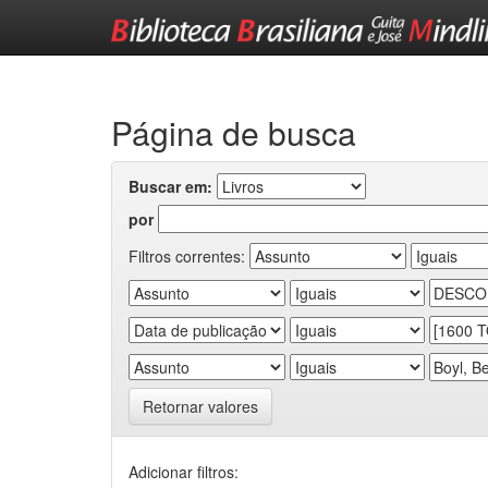
Skip
navigation
Página de busca
Buscar em:
por
Filtros correntes:
Retornar valores
Adicionar filtros: