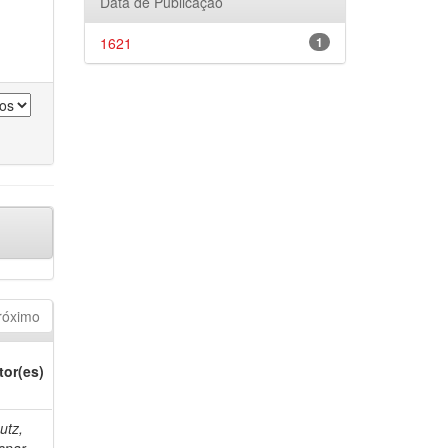
Data de Publicação
1621
1
róximo
tor(es)
utz,