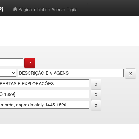
-->
Página inicial do Acervo Digital