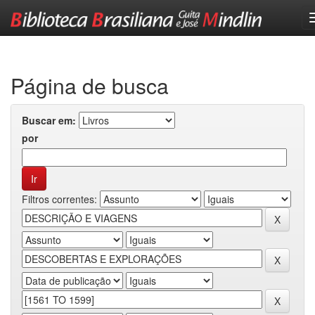
Skip
navigation
Página de busca
Buscar em:
por
Filtros correntes: