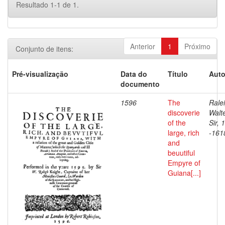
Resultado 1-1 de 1.
Anterior
1
Próximo
Conjunto de itens:
Pré-visualização
Data do
Título
Auto
documento
1596
The
Rale
discoverie
Walte
of the
Sir, 
large, rich
-161
and
beuutiful
Empyre of
Guiana[...]