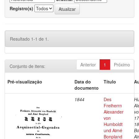
Registro(s)
Resultado 1-1 de 1.
Anterior
1
Próximo
Conjunto de itens:
Pré-visualização
Data do
Título
Au
documento
1844
Des
Hu
Freiherrn
Al
Alexander
vo
von
17
Humboldt
18
und Aimé
Bo
Bonpland
Ai