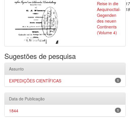
Reise in die
17
Aequinoctial-
18
Gegenden
des neuen
Continents
(Volume 4)
Sugestões de pesquisa
Assunto
EXPEDIÇÕES CIENTÍFICAS
1
Data de Publicação
1844
1