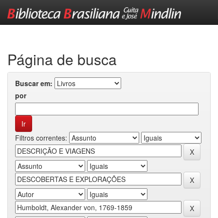
Skip
navigation
Página de busca
Buscar em:
por
Filtros correntes: