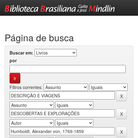
Skip
navigation
Página de busca
Buscar em:
por
Filtros correntes: