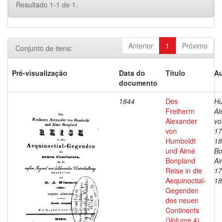
Resultado 1-1 de 1.
Anterior
1
Próximo
Conjunto de itens:
Pré-visualização
Data do
Título
Au
documento
1844
Des
Hu
Freiherrn
Al
Alexander
vo
von
17
Humboldt
18
und Aimé
Bo
Bonpland
Ai
Reise in die
17
Aequinoctial-
18
Gegenden
des neuen
Continents
(Volume 4)