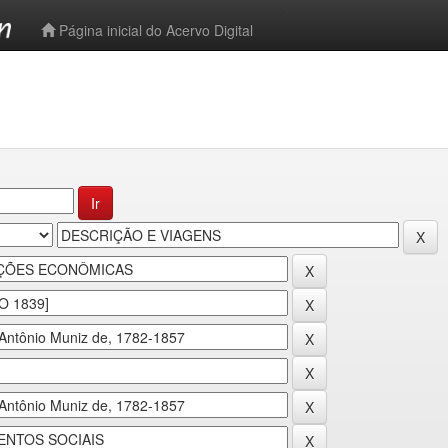
-->
Página inicial do Acervo Digital