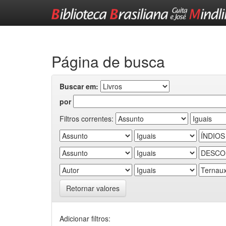
Skip
navigation
Página de busca
Buscar em:
por
Filtros correntes:
Retornar valores
Adicionar filtros: