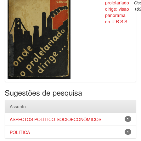
proletariado
Oso
dirige: visao
18
panorama
da U.R.S.S
Sugestões de pesquisa
Assunto
ASPECTOS POLÍTICO-SOCIOECONÔMICOS
1
POLÍTICA
1