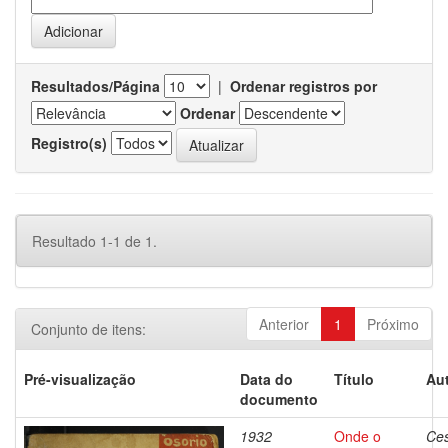
Resultados/Página
|
Ordenar registros por
Ordenar
Registro(s)
Resultado 1-1 de 1.
Anterior
1
Próximo
Conjunto de itens:
Pré-visualização
Data do
Título
Aut
documento
1932
Onde o
Ces