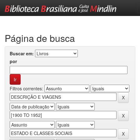
Skip
navigation
Página de busca
Buscar em:
por
Filtros correntes: