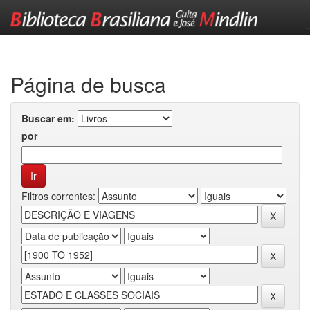
Skip
navigation
Página de busca
Buscar em:
por
Filtros correntes: