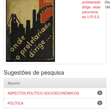
proletariado
Oso
dirige: visao
18
panorama
da U.R.S.S
Sugestões de pesquisa
Assunto
ASPECTOS POLÍTICO-SOCIOECONÔMICOS
1
POLÍTICA
1