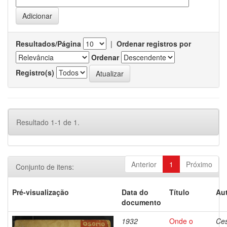
Resultados/Página
|
Ordenar registros por
Ordenar
Registro(s)
Resultado 1-1 de 1.
Anterior
1
Próximo
Conjunto de itens:
Pré-visualização
Data do
Título
Aut
documento
1932
Onde o
Ces