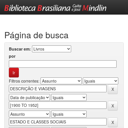
Skip
navigation
Página de busca
Buscar em:
por
Filtros correntes: