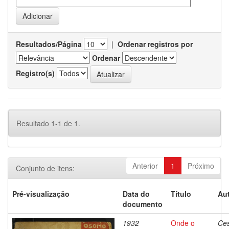
Resultados/Página
|
Ordenar registros por
Ordenar
Registro(s)
Resultado 1-1 de 1.
Anterior
1
Próximo
Conjunto de itens:
Pré-visualização
Data do
Título
Aut
documento
1932
Onde o
Ces