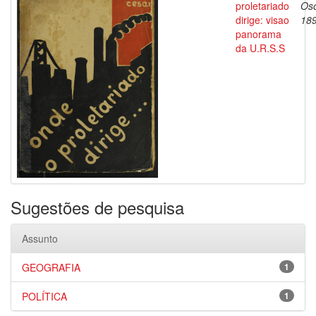
proletariado
Oso
dirige: visao
18
panorama
da U.R.S.S
Sugestões de pesquisa
Assunto
GEOGRAFIA
1
POLÍTICA
1