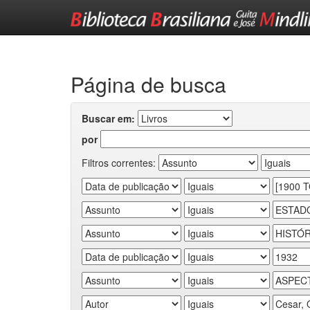
Skip
navigation
Página de busca
Buscar em:
por
Filtros correntes: