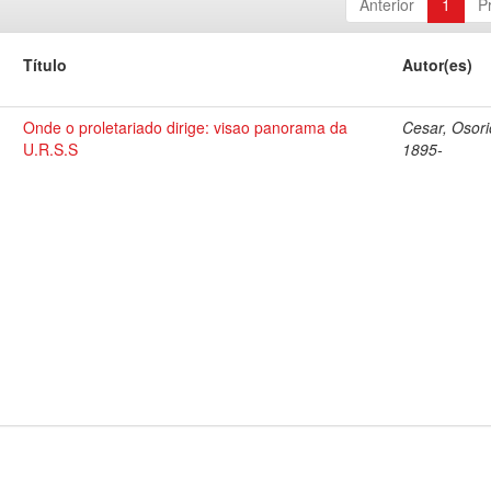
Anterior
1
P
Título
Autor(es)
Onde o proletariado dirige: visao panorama da
Cesar, Osori
U.R.S.S
1895-