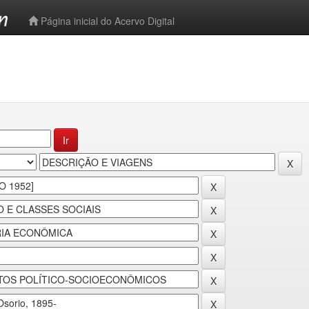
-->
Página inicial do Acervo Digital