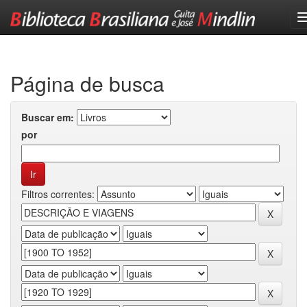
Skip
navigation
Página de busca
Buscar em:
por
Filtros correntes: