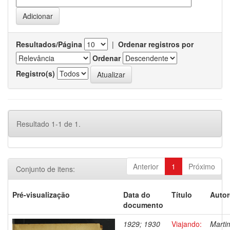
Resultados/Página
|
Ordenar registros por
Ordenar
Registro(s)
Resultado 1-1 de 1.
Anterior
1
Próximo
Conjunto de itens:
Pré-visualização
Data do
Título
Autor
documento
1929; 1930
Viajando:
Marti