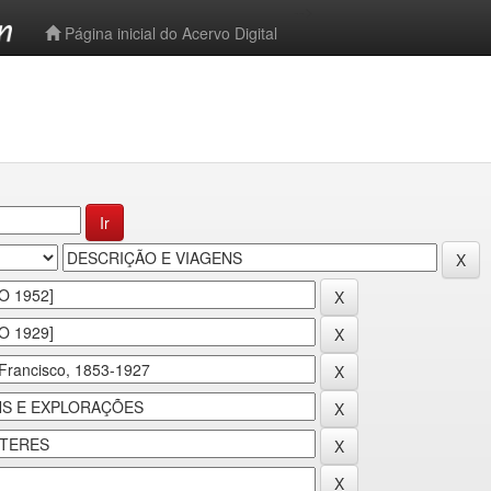
-->
Página inicial do Acervo Digital