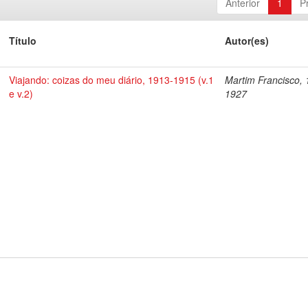
Anterior
1
P
Título
Autor(es)
Viajando: coizas do meu diário, 1913-1915 (v.1
Martim Francisco, 
e v.2)
1927