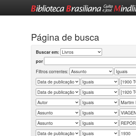
Skip
navigation
Página de busca
Buscar em:
por
Filtros correntes: