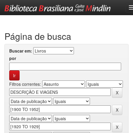
Skip
navigation
Página de busca
Buscar em:
por
Filtros correntes: