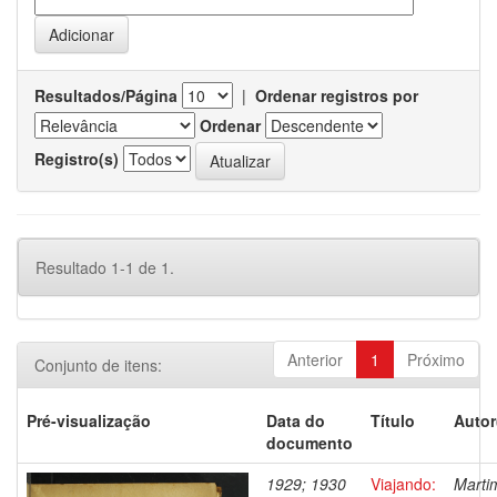
Resultados/Página
|
Ordenar registros por
Ordenar
Registro(s)
Resultado 1-1 de 1.
Anterior
1
Próximo
Conjunto de itens:
Pré-visualização
Data do
Título
Autor
documento
1929; 1930
Viajando:
Marti