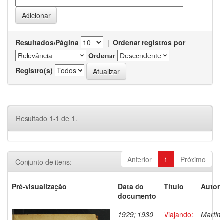
Resultados/Página
|
Ordenar registros por
Ordenar
Registro(s)
Resultado 1-1 de 1.
Anterior
1
Próximo
Conjunto de itens:
Pré-visualização
Data do
Título
Autor
documento
1929; 1930
Viajando:
Marti