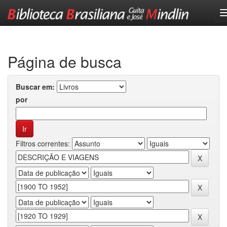
Skip
navigation
Página de busca
Buscar em:
por
Filtros correntes: