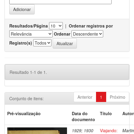
Resultados/Página
|
Ordenar registros por
Ordenar
Registro(s)
Resultado 1-1 de 1.
Anterior
1
Próximo
Conjunto de itens:
Pré-visualização
Data do
Título
Autor
documento
1929; 1930
Viajando:
Marti