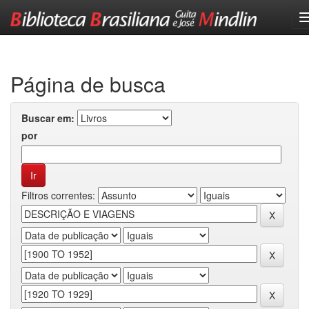
Skip
navigation
Página de busca
Buscar em:
por
Filtros correntes: