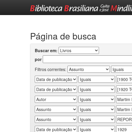
Skip
navigation
Página de busca
Buscar em:
por
Filtros correntes: