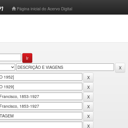
-->
Página inicial do Acervo Digital