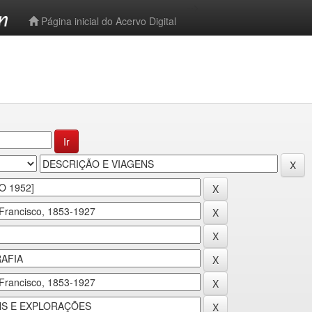
-->
Página inicial do Acervo Digital