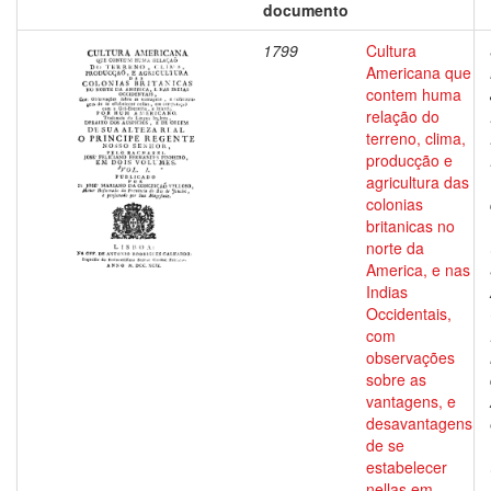
documento
1799
Cultura
Americana que
contem huma
relação do
terreno, clima,
producção e
agricultura das
colonias
britanicas no
norte da
America, e nas
Indias
Occidentais,
com
observações
sobre as
vantagens, e
desavantagens
de se
estabelecer
nellas em