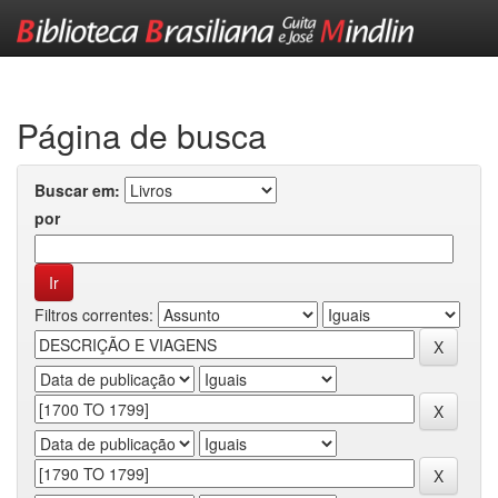
Skip
navigation
Página de busca
Buscar em:
por
Filtros correntes: