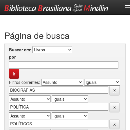
Skip
navigation
Página de busca
Buscar em:
por
Filtros correntes: