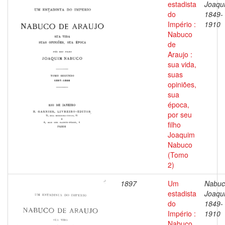
estadista
Joaqu
do
1849-
Império :
1910
Nabuco
de
Araujo :
sua vida,
suas
opiniões,
sua
época,
por seu
filho
Joaquim
Nabuco
(Tomo
2)
1897
Um
Nabuc
estadista
Joaqu
do
1849-
Império :
1910
Nabuco