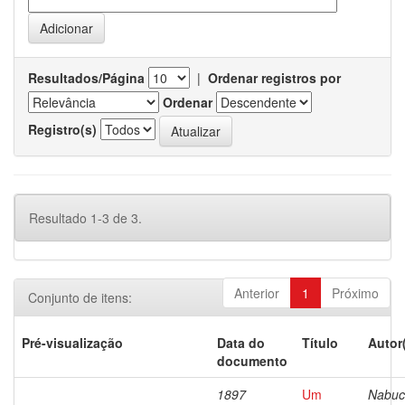
Resultados/Página
|
Ordenar registros por
Ordenar
Registro(s)
Resultado 1-3 de 3.
Anterior
1
Próximo
Conjunto de itens:
Pré-visualização
Data do
Título
Autor
documento
1897
Um
Nabuc