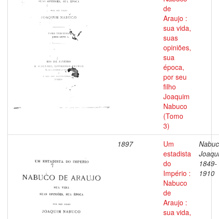
de
Araujo :
sua vida,
suas
opiniões,
sua
época,
por seu
filho
Joaquim
Nabuco
(Tomo
3)
1897
Um
Nabuc
estadista
Joaqu
do
1849-
Império :
1910
Nabuco
de
Araujo :
sua vida,