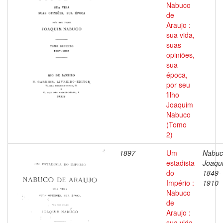
Nabuco
de
Araujo :
sua vida,
suas
opiniões,
sua
época,
por seu
filho
Joaquim
Nabuco
(Tomo
2)
1897
Um
Nabuc
estadista
Joaqu
do
1849-
Império :
1910
Nabuco
de
Araujo :
sua vida,