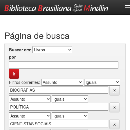
Skip
navigation
Página de busca
Buscar em:
por
Filtros correntes: