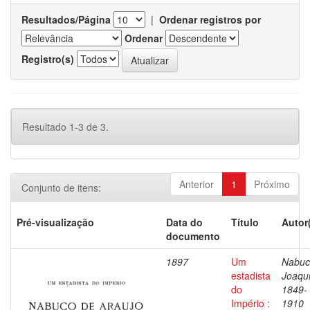
Resultados/Página
|
Ordenar registros por
Ordenar
Registro(s)
Resultado 1-3 de 3.
Anterior
1
Próximo
Conjunto de itens:
Pré-visualização
Data do
Título
Autor
documento
1897
Um
Nabuc
estadista
Joaqu
do
1849-
Império :
1910