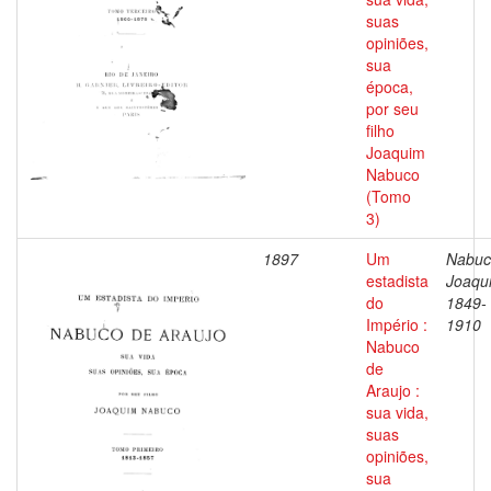
suas
opiniões,
sua
época,
por seu
filho
Joaquim
Nabuco
(Tomo
3)
1897
Um
Nabuc
estadista
Joaqu
do
1849-
Império :
1910
Nabuco
de
Araujo :
sua vida,
suas
opiniões,
sua