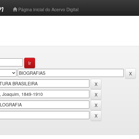
-->
Página inicial do Acervo Digital