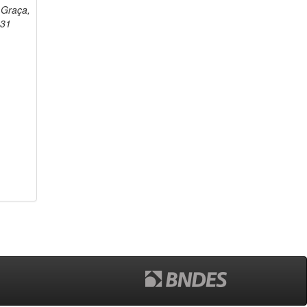
 Graça,
931