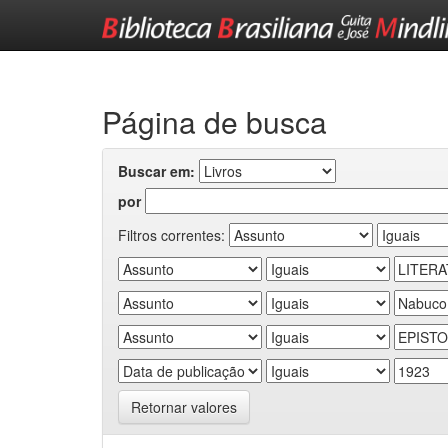
Skip
navigation
Página de busca
Buscar em:
por
Filtros correntes:
Retornar valores