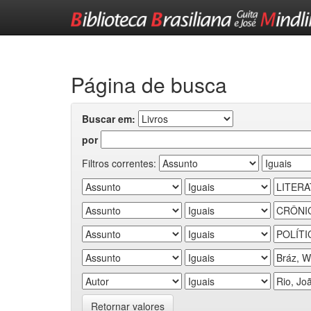
Skip
navigation
Página de busca
Buscar em:
por
Filtros correntes:
Retornar valores