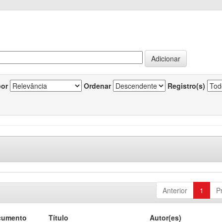
por
Ordenar
Registro(s)
Anterior
1
P
cumento
Título
Autor(es)