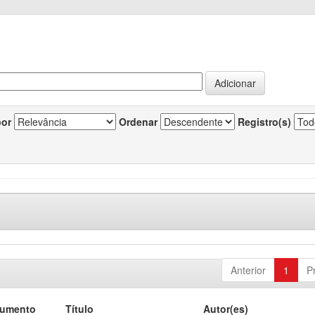
por
Ordenar
Registro(s)
Anterior
1
P
cumento
Título
Autor(es)