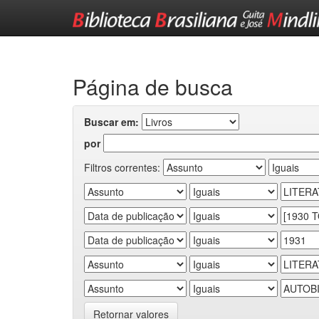
Skip
navigation
Página de busca
Buscar em:
por
Filtros correntes:
Retornar valores