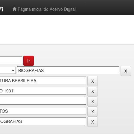
-->
Página inicial do Acervo Digital