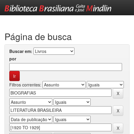
Skip
navigation
Página de busca
Buscar em:
por
Filtros correntes: