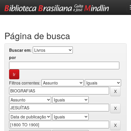
Skip
navigation
Página de busca
Buscar em:
por
Filtros correntes: