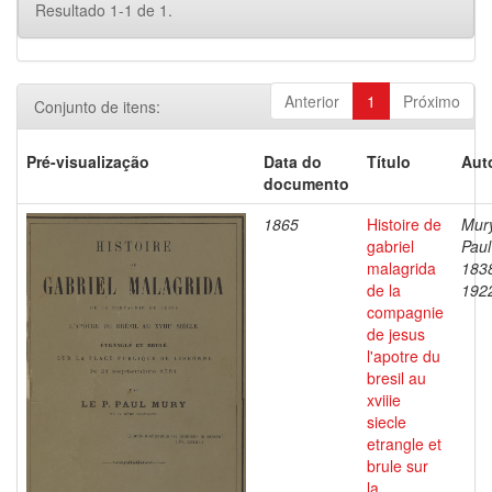
Resultado 1-1 de 1.
Anterior
1
Próximo
Conjunto de itens:
Pré-visualização
Data do
Título
Aut
documento
1865
Histoire de
Mury
gabriel
Paul
malagrida
183
de la
192
compagnie
de jesus
l'apotre du
bresil au
xviiie
siecle
etrangle et
brule sur
la..