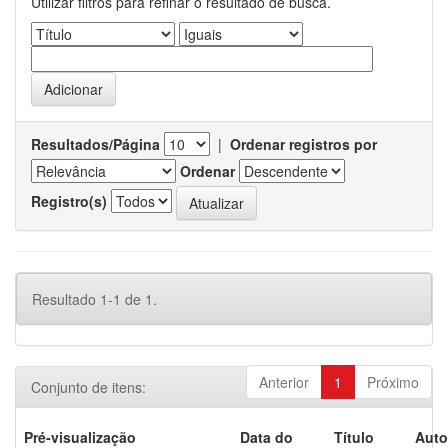
Utilizar filtros para refinar o resultado de busca.
Resultados/Página
|
Ordenar registros por
Ordenar
Registro(s)
Resultado 1-1 de 1.
Anterior
1
Próximo
Conjunto de itens:
Pré-visualização
Data do
Título
Auto