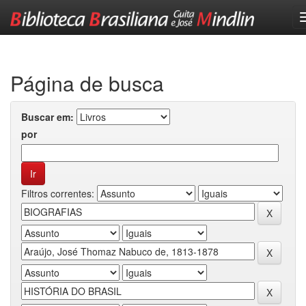
Skip
navigation
Página de busca
Buscar em:
por
Filtros correntes: