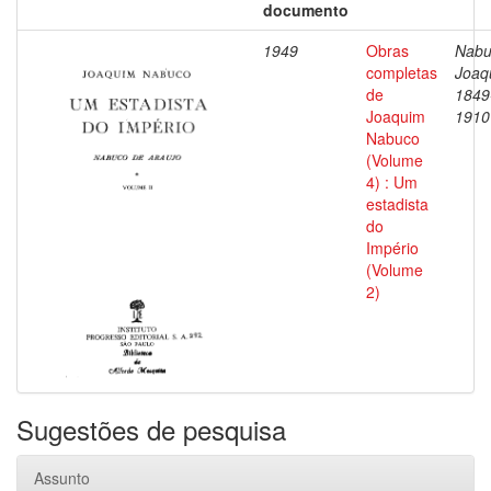
documento
1949
Obras
Nabu
completas
Joaq
de
1849
Joaquim
1910
Nabuco
(Volume
4) : Um
estadista
do
Império
(Volume
2)
Sugestões de pesquisa
Assunto