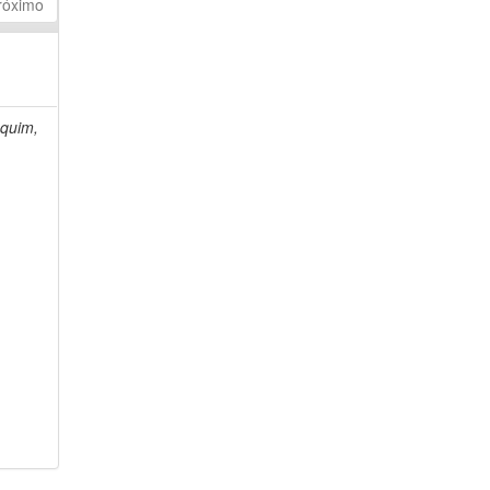
róximo
quim,