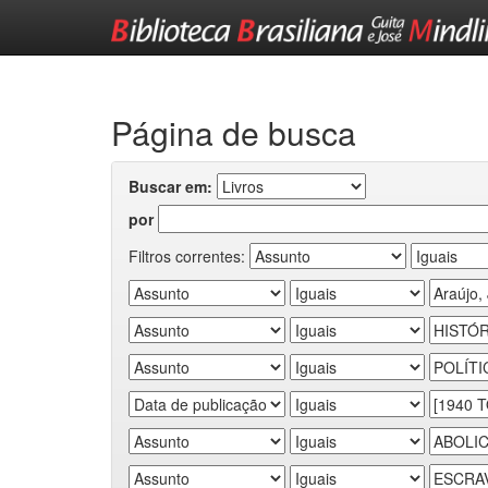
Skip
navigation
Página de busca
Buscar em:
por
Filtros correntes: