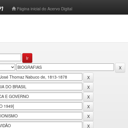
-->
Página inicial do Acervo Digital