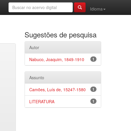
Idioma
Sugestões de pesquisa
Autor
Nabuco, Joaquim, 1849-1910
1
Assunto
Camões, Luís de, 1524?-1580
1
LITERATURA
1