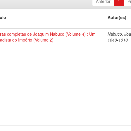
Anterior
1
P
tulo
Autor(es)
ras completas de Joaquim Nabuco (Volume 4) : Um
Nabuco, Joa
tadista do Império (Volume 2)
1849-1910