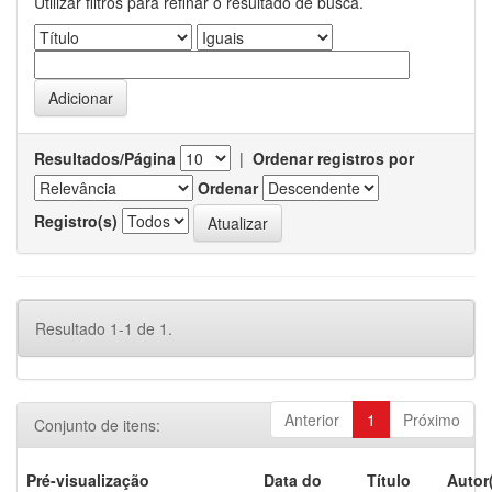
Utilizar filtros para refinar o resultado de busca.
Resultados/Página
|
Ordenar registros por
Ordenar
Registro(s)
Resultado 1-1 de 1.
Anterior
1
Próximo
Conjunto de itens:
Pré-visualização
Data do
Título
Autor