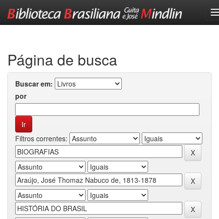
Skip
navigation
Página de busca
Buscar em:
por
Filtros correntes: