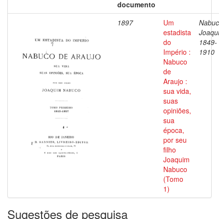
documento
1897
Um
Nabuc
estadista
Joaqu
do
1849-
Império :
1910
Nabuco
de
Araujo :
sua vida,
suas
opiniões,
sua
época,
por seu
filho
Joaquim
Nabuco
(Tomo
1)
Sugestões de pesquisa