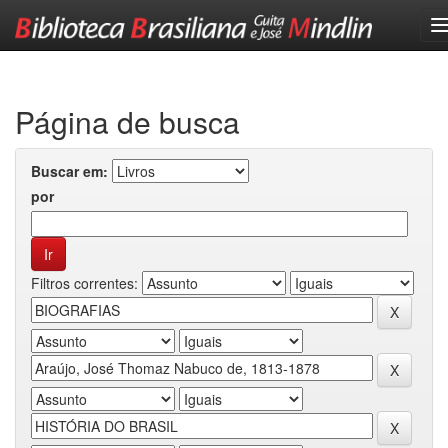
Skip
navigation
Página de busca
Buscar em:
por
Filtros correntes: