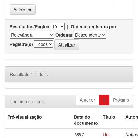
Resultados/Página
|
Ordenar registros por
Ordenar
Registro(s)
Resultado 1-1 de 1.
Anterior
1
Próximo
Conjunto de itens:
Pré-visualização
Data do
Título
Autor
documento
1897
Um
Nabuc