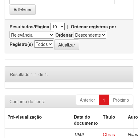
Resultados/Página
|
Ordenar registros por
Ordenar
Registro(s)
Resultado 1-1 de 1.
Anterior
1
Próximo
Conjunto de itens:
Pré-visualização
Data do
Título
Auto
documento
1949
Obras
Nabu