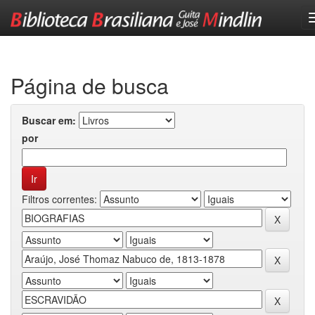
Skip
navigation
Página de busca
Buscar em:
por
Filtros correntes: