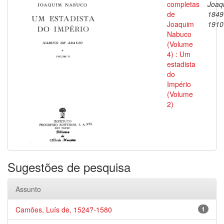
completas
Joaq
de
1849
Joaquim
1910
Nabuco
(Volume
4) : Um
estadista
do
Império
(Volume
2)
Sugestões de pesquisa
Assunto
Camões, Luís de, 1524?-1580
1