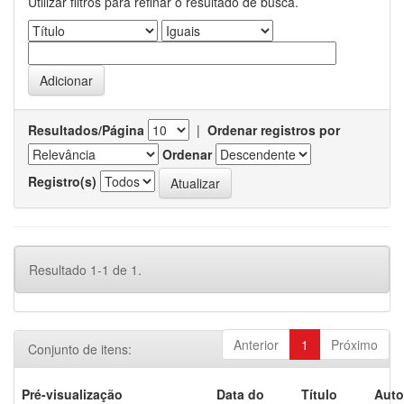
Utilizar filtros para refinar o resultado de busca.
Resultados/Página
|
Ordenar registros por
Ordenar
Registro(s)
Resultado 1-1 de 1.
Anterior
1
Próximo
Conjunto de itens:
Pré-visualização
Data do
Título
Auto