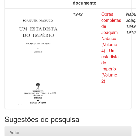
documento
1949
Obras
Nabu
completas
Joaq
de
1849
Joaquim
1910
Nabuco
(Volume
4) : Um
estadista
do
Império
(Volume
2)
Sugestões de pesquisa
Autor