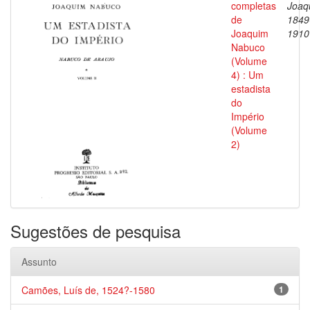
completas
Joaq
de
1849
Joaquim
1910
Nabuco
(Volume
4) : Um
estadista
do
Império
(Volume
2)
Sugestões de pesquisa
Assunto
Camões, Luís de, 1524?-1580
1