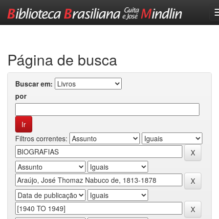
Skip
navigation
Página de busca
Buscar em:
por
Filtros correntes: