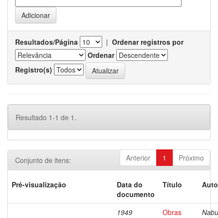
Resultados/Página
|
Ordenar registros por
Ordenar
Registro(s)
Resultado 1-1 de 1.
Anterior
1
Próximo
Conjunto de itens:
Pré-visualização
Data do
Título
Auto
documento
1949
Obras
Nabu