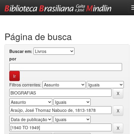
Skip
navigation
Página de busca
Buscar em:
por
Filtros correntes: