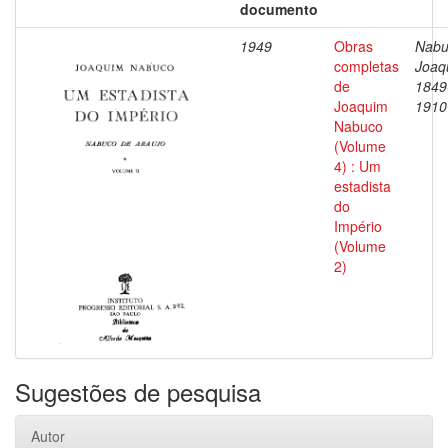
documento
1949
Obras
Nabu
completas
Joaq
de
1849
Joaquim
1910
Nabuco
(Volume
4) : Um
estadista
do
Império
(Volume
2)
Sugestões de pesquisa
Autor