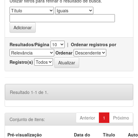
Utilizar filtros para refinar o resultado de busca.
Resultados/Página
|
Ordenar registros por
Ordenar
Registro(s)
Resultado 1-1 de 1.
Anterior
1
Próximo
Conjunto de itens:
Pré-visualização
Data do
Título
Auto