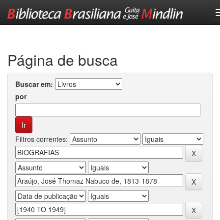
Skip
navigation
Página de busca
Buscar em:
por
Filtros correntes: