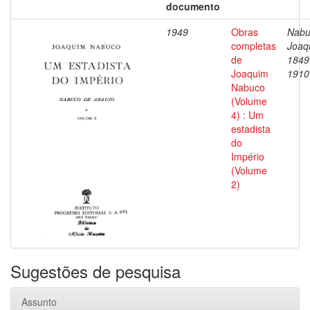
documento
1949
Obras
Nabu
completas
Joaq
de
1849
Joaquim
1910
Nabuco
(Volume
4) : Um
estadista
do
Império
(Volume
2)
Sugestões de pesquisa
Assunto