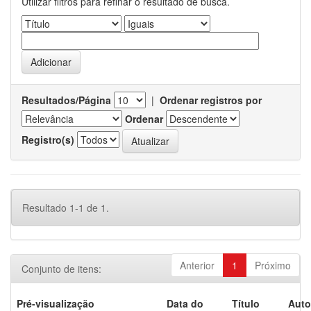
Utilizar filtros para refinar o resultado de busca.
Resultados/Página
|
Ordenar registros por
Ordenar
Registro(s)
Resultado 1-1 de 1.
Anterior
1
Próximo
Conjunto de itens:
Pré-visualização
Data do
Título
Auto