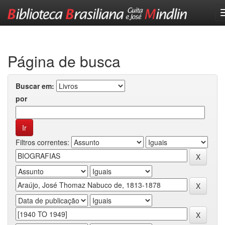
Skip
navigation
Página de busca
Buscar em:
por
Filtros correntes: