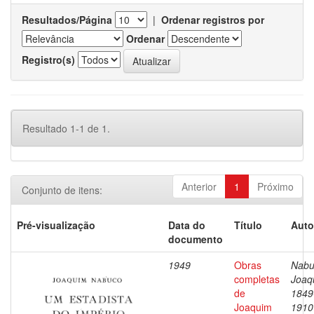
Resultados/Página
|
Ordenar registros por
Ordenar
Registro(s)
Resultado 1-1 de 1.
Anterior
1
Próximo
Conjunto de itens:
Pré-visualização
Data do
Título
Auto
documento
1949
Obras
Nabu
completas
Joaq
de
1849
Joaquim
1910