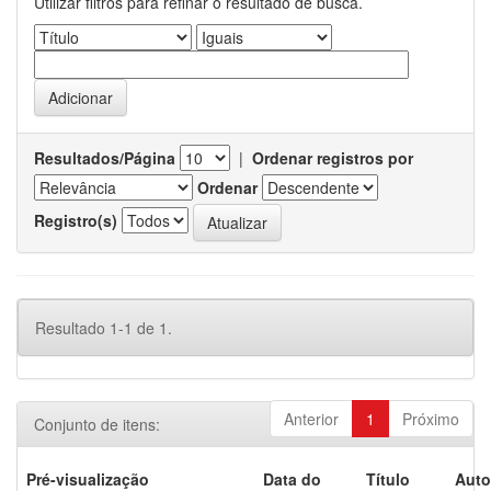
Utilizar filtros para refinar o resultado de busca.
Resultados/Página
|
Ordenar registros por
Ordenar
Registro(s)
Resultado 1-1 de 1.
Anterior
1
Próximo
Conjunto de itens:
Pré-visualização
Data do
Título
Auto