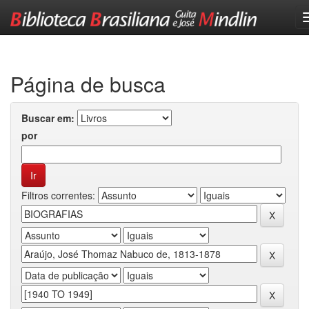
Skip
navigation
Página de busca
Buscar em:
por
Filtros correntes: