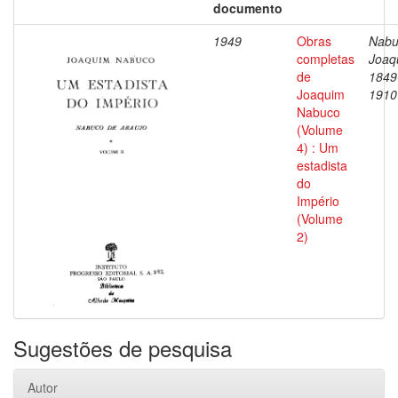
documento
1949
Obras
Nabu
completas
Joaq
de
1849
Joaquim
1910
Nabuco
(Volume
4) : Um
estadista
do
Império
(Volume
2)
Sugestões de pesquisa
Autor