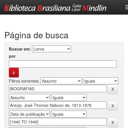
Skip
navigation
Página de busca
Buscar em:
por
Filtros correntes: