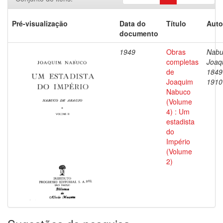
Pré-visualização
Data do
Título
Auto
documento
1949
Obras
Nabu
completas
Joaq
de
1849
Joaquim
1910
Nabuco
(Volume
4) : Um
estadista
do
Império
(Volume
2)