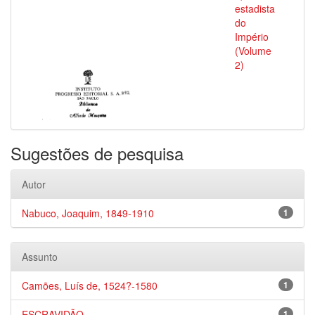
estadista
do
Império
(Volume
2)
Sugestões de pesquisa
Autor
Nabuco, Joaquim, 1849-1910
1
Assunto
Camões, Luís de, 1524?-1580
1
ESCRAVIDÃO
1