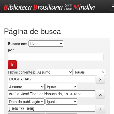
Skip
navigation
Página de busca
Buscar em:
por
Filtros correntes: