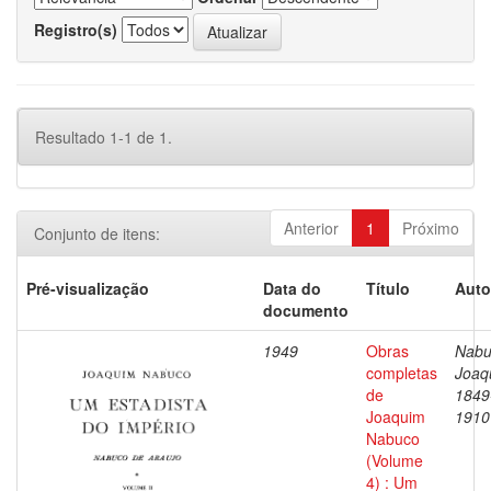
Registro(s)
Resultado 1-1 de 1.
Anterior
1
Próximo
Conjunto de itens:
Pré-visualização
Data do
Título
Auto
documento
1949
Obras
Nabu
completas
Joaq
de
1849
Joaquim
1910
Nabuco
(Volume
4) : Um