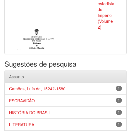
estadista
do
Império
(Volume
2)
Sugestões de pesquisa
Assunto
Camões, Luís de, 1524?-1580
1
ESCRAVIDÃO
1
HISTÓRIA DO BRASIL
1
LITERATURA
1