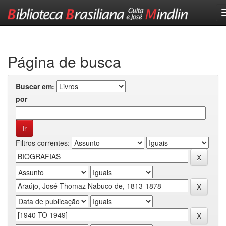
Skip
navigation
Página de busca
Buscar em:
por
Filtros correntes: