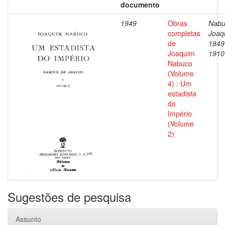
documento
1949
Obras
Nabu
completas
Joaq
de
1849
Joaquim
1910
Nabuco
(Volume
4) : Um
estadista
do
Império
(Volume
2)
Sugestões de pesquisa
Assunto