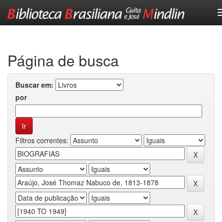
Skip
navigation
Página de busca
Buscar em:
por
Filtros correntes: