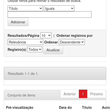
Utilizar filtros para refinar o resultado de busca.
Resultados/Página
|
Ordenar registros por
Ordenar
Registro(s)
Resultado 1-1 de 1.
Anterior
1
Próximo
Conjunto de itens:
Pré-visualização
Data do
Título
Auto