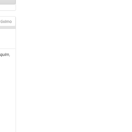
róximo
quim,