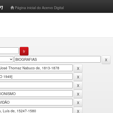
-->
Página inicial do Acervo Digital