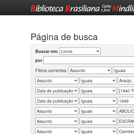
Skip
navigation
Página de busca
Buscar em:
por
Filtros correntes: