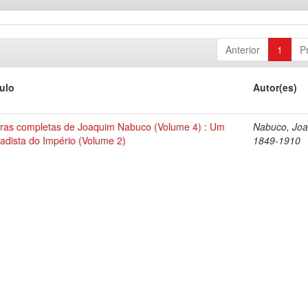
Anterior
1
P
tulo
Autor(es)
ras completas de Joaquim Nabuco (Volume 4) : Um
Nabuco, Joa
tadista do Império (Volume 2)
1849-1910