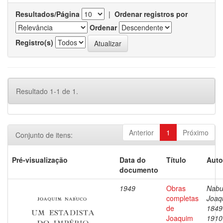
Resultados/Página
|
Ordenar registros por
Ordenar
Registro(s)
Resultado 1-1 de 1.
Anterior
1
Próximo
Conjunto de itens:
Pré-visualização
Data do
Título
Auto
documento
1949
Obras
Nabu
completas
Joaq
de
1849
Joaquim
1910