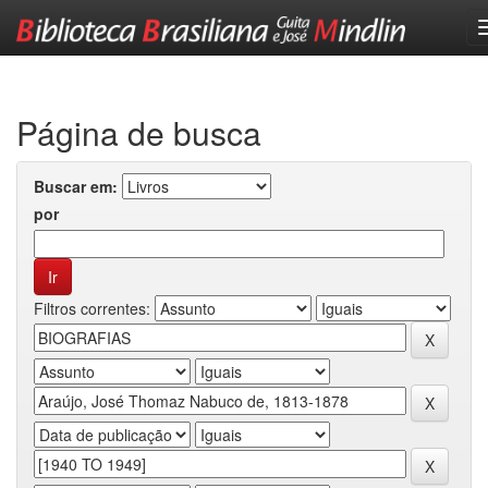
Skip
navigation
Página de busca
Buscar em:
por
Filtros correntes: