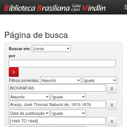
Skip
navigation
Página de busca
Buscar em:
por
Filtros correntes: