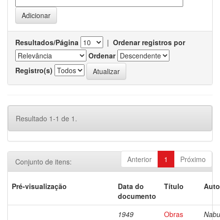
Resultados/Página
|
Ordenar registros por
Ordenar
Registro(s)
Resultado 1-1 de 1.
Anterior
1
Próximo
Conjunto de itens:
Pré-visualização
Data do
Título
Auto
documento
1949
Obras
Nabu