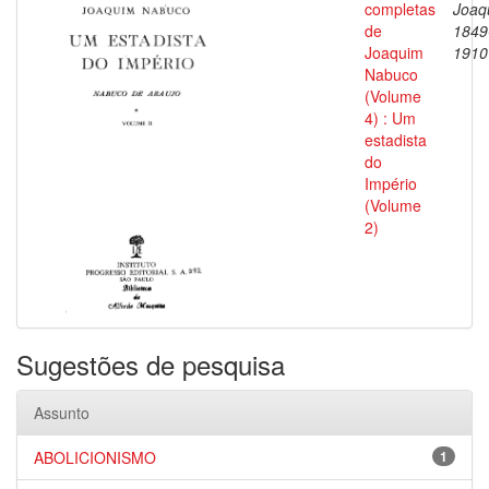
completas
Joaq
de
1849
Joaquim
1910
Nabuco
(Volume
4) : Um
estadista
do
Império
(Volume
2)
Sugestões de pesquisa
Assunto
ABOLICIONISMO
1