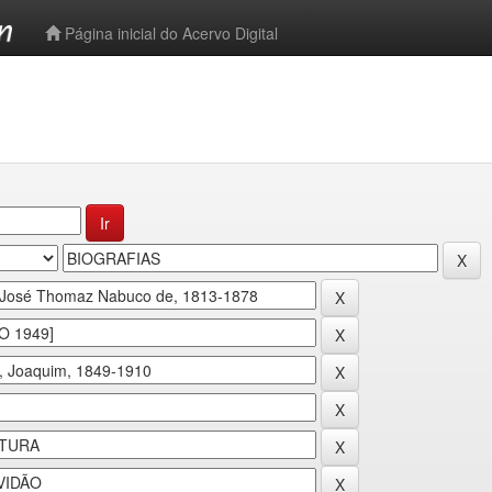
-->
Página inicial do Acervo Digital