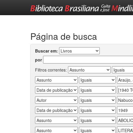
Skip
navigation
Página de busca
Buscar em:
por
Filtros correntes: