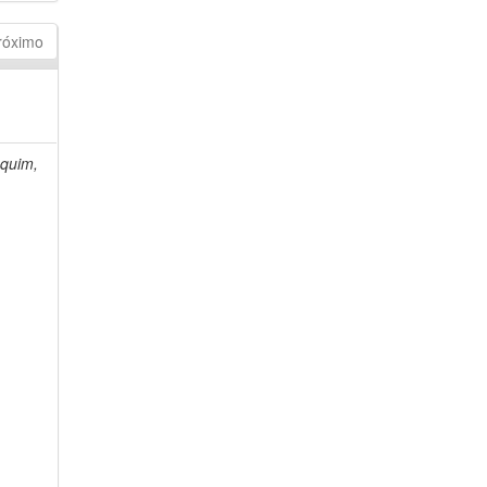
róximo
quim,