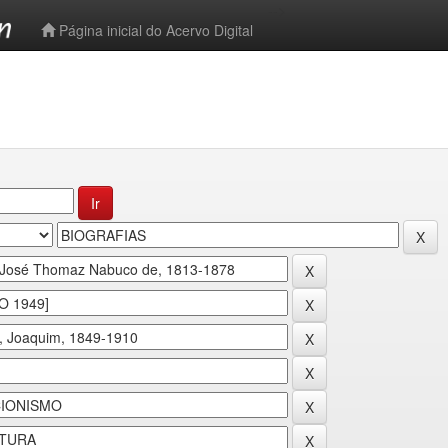
-->
Página inicial do Acervo Digital