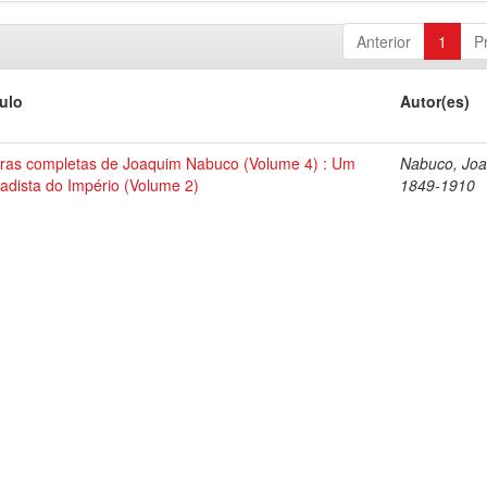
Anterior
1
P
tulo
Autor(es)
ras completas de Joaquim Nabuco (Volume 4) : Um
Nabuco, Joa
tadista do Império (Volume 2)
1849-1910