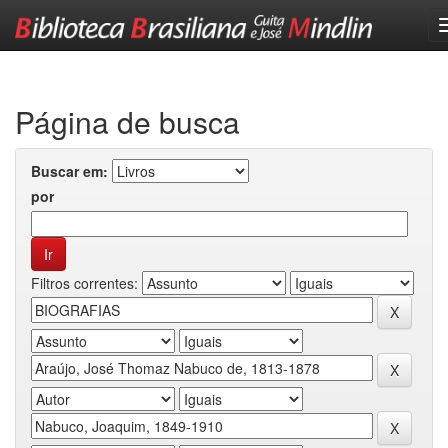
Skip
navigation
Página de busca
Buscar em:
por
Filtros correntes: