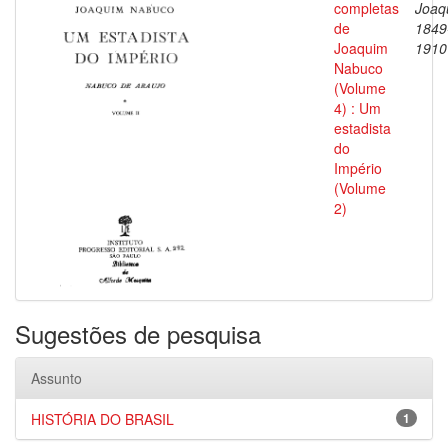
completas
Joaq
de
1849
Joaquim
1910
Nabuco
(Volume
4) : Um
estadista
do
Império
(Volume
2)
Sugestões de pesquisa
Assunto
HISTÓRIA DO BRASIL
1