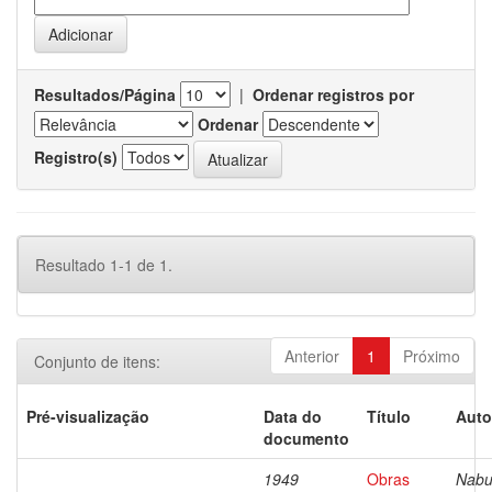
Resultados/Página
|
Ordenar registros por
Ordenar
Registro(s)
Resultado 1-1 de 1.
Anterior
1
Próximo
Conjunto de itens:
Pré-visualização
Data do
Título
Auto
documento
1949
Obras
Nabu